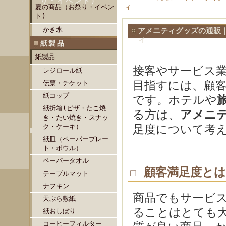
り・イベント）
夏の商品（お祭り・イベン
ィ
ト)
かき氷
アメニティグッズの通販
ィ
紙製品
紙製品
接客やサービス
レジロール紙
目指すには、顧
伝票・チケット
紙コップ
です。ホテルや
紙折箱(ピザ・たこ焼
る方は、
アメニ
き・たい焼き・スナッ
ク・ケーキ）
足度について考
紙皿（ペーパープレー
ト・ボウル）
ペーパータオル
☐ 顧客満足度とは
テーブルマット
ナフキン
商品でもサービ
天ぷら敷紙
ることはとても
紙おしぼり
コーヒーフィルター