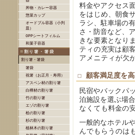
器
料金やアクセス
丼物・カレー容器
をはじめ、朝食サ
惣菜カップ
ラシ、駐車場の
オードブル容器（小判
皿）
さ・防音など、
OPPシートフィルム
きな要素となり
和菓子容器
ティの充実は顧
割り箸・箸袋
アメニティが欠
割り箸・箸袋
箸袋
☐ 顧客満足度を
祝箸（お正月・寿用）
アスペン材の割り箸
民宿やバックパ
白樺材の割り箸
竹の割り箸
泊施設を選ぶ場
エゾの割り箸
なくても料金の
桧の割り箸
杉の割り箸
一般的なホテル
植林木の割り箸
んでもらうのは