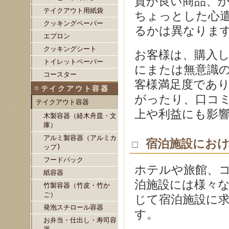
質が良い商品、
テイクアウト用紙袋
ちょっとした心
クッキングペーパー
るかは異なりま
エプロン
クッキングシート
お客様は、購入
トイレットペーパー
にまたは無意識
コースター
客様満足度であ
テイクアウト容器
がったり、口コ
テイクアウト容器
上や利益にも影
木製容器（経木舟皿・文
庫）
アルミ製容器（アルミカ
☐ 宿泊施設にお
ップ)
フードパック
ホテルや旅館、
紙容器
泊施設には様々
竹製容器（竹皮・竹か
ご）
じて宿泊施設に
発泡スチロール容器
す。
お弁当・仕出し・寿司容