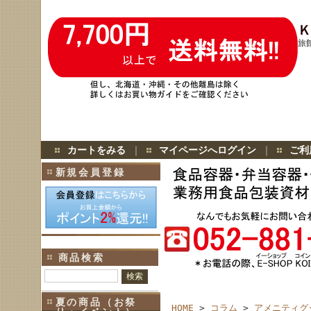
Ｋ
旅
カートをみる
｜
マイページへログイン
｜
ご利
新規会員登録
商品検索
夏の商品（お祭
HOME
>
コラム
>
アメニティグ