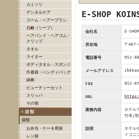
カミソリ
E-SHOP K
デンタルケア
コーム・ヘアーブラシ
石鹸（ソープ）
E-SHO
会社名
ヘアバンド・ヘアゴム・
クリップ
〒467
所在地
タオル
ライター
052-8
電話番号
ボディタオル・スポンジ
zbkka
メールアドレス
巾着袋・ハンディバッグ
綿棒
052-8
FAX
ビューティーセット
スリッパ
https
URL
その他
ホテル
業務内容
袋類
竹串/割
袋類
お弁当・ケーキ用袋
ホテル
説明
イコニシ
レジ袋