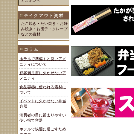
ガスボンベ
テイクアウト資材
たこ焼き・たい焼き・お好
み焼き・お団子・クレープ
などの資材
コラム
ホテルで準備すと良いアメ
ニティについて
顧客満足度に欠かせないア
メニティ
食品容器に使われる素材に
ついて
イベントに欠かせない弁当
容器
消費者の目に留まりやすい
使い捨て容器
ホテルで快適に過ごすため