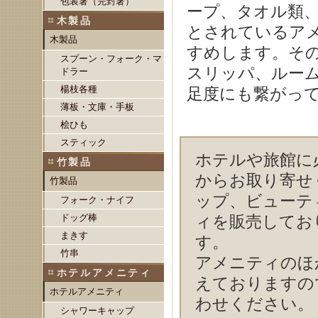
包装箸（完封箸）
ープ、タオル類
木製品
とされているア
木製品
すめします。そ
スプーン・フォーク・マ
スリッパ、ルー
ドラー
楊枝各種
足度にも繋がっ
薄板・文庫・手板
桧ひも
スティック
ホテルや旅館に
竹製品
からお取り寄せ
竹製品
ップ、ビューテ
フォーク・ナイフ
ィを
販売
してお
ドッグ棒
まきす
す。
竹串
アメニティのほ
ホテルアメニティ
えておりますの
ホテルアメニティ
わせください。
シャワーキャップ