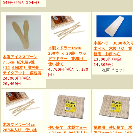
540円(税込 594円)
木製ヘラ 3000本入
木製マドラー14cm
木べら 木製サジ 業
200本 x 20袋 ウッ
務用 お餅へら
木製アイススプーン
ドマドラー 業務用
13,000円(税込
7.5cm 紙包装9連
使い捨て
14,300円)
(18,000本) 業務用
4,700円(税込 5,170
在庫 5セット
テイクアウト 個包装
円)
24,000円(税込
26,400円)
木製マドラー14cm
使い捨て 木製フォー
業務用 使い捨て 木
200本入り 使い捨
ク14cm 5,000本入り
製フォーク14cm 100