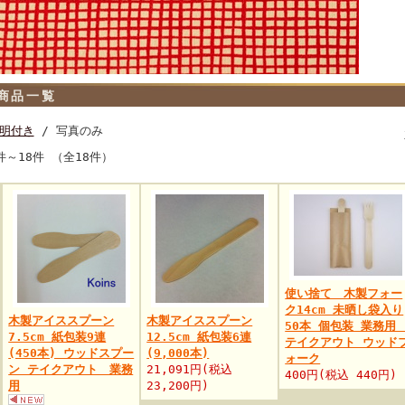
商品一覧
明付き
/ 写真のみ
件～18件 （全18件）
使い捨て 木製フォー
ク14cm 未晒し袋入り
木製アイススプーン
木製アイススプーン
50本 個包装 業務
7.5cm 紙包装9連
12.5cm 紙包装6連
テイクアウト ウッド
(450本) ウッドスプー
(9,000本)
ォーク
ン テイクアウト 業務
21,091円(税込
400円(税込 440円)
用
23,200円)