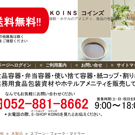
ＫＯＩＮＳ コインズ
旅館・ホテルのアメニティ、食品の包装資材・消耗
ページへログイン
｜
ご利用案内
｜
お問い合せ
｜
サイトマ
ME
>
木製品
> スプーン・フォーク・マドラー