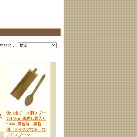
並び順：
用
使い捨て 木製スプー
フ
ン14cm 未晒し袋入り
50本 個包装 業務
用 テイクアウト ウ
ッドスプーン