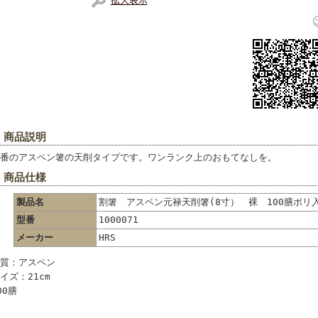
拡大表示
 商品説明
番のアスペン箸の天削タイプです。ワンランク上のおもてなしを。
 商品仕様
製品名
割箸 アスペン元禄天削箸(8寸） 裸 100膳ポリ
型番
1000071
メーカー
HRS
質：アスペン
イズ：21cm
00膳