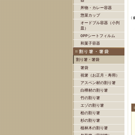
器
丼物・カレー容器
惣菜カップ
オードブル容器（小判
皿）
OPPシートフィルム
和菓子容器
割り箸・箸袋
割り箸・箸袋
箸袋
祝箸（お正月・寿用）
アスペン材の割り箸
白樺材の割り箸
竹の割り箸
エゾの割り箸
桧の割り箸
杉の割り箸
植林木の割り箸