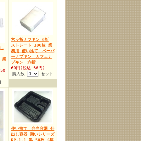
六ッ折ナフキン 6折
ストレート 100枚 業
し
務用 使い捨て ペーパ
ーナプキン カフェナ
枚 業
プキン 六折
60円(税込 66円)
50
購入数
セット
個
使い捨て 弁当容器 仕
出し容器 憩いシリーズ
RP-1-1 黒 50枚 (福