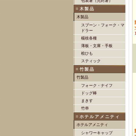
包装箸（完封箸）
木製品
木製品
スプーン・フォーク・マ
ドラー
楊枝各種
薄板・文庫・手板
桧ひも
スティック
竹製品
竹製品
フォーク・ナイフ
ドッグ棒
まきす
竹串
ホテルアメニティ
ホテルアメニティ
シャワーキャップ