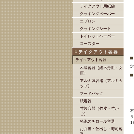
テイクアウト用紙袋
クッキングペーパー
エプロン
クッキングシート
トイレットペーパー
コースター
テイクアウト容器
■
テイクアウト容器
定
木製容器（経木舟皿・文
庫）
■
アルミ製容器（アルミカ
ップ)
フードパック
紙容器
竹製容器（竹皮・竹か
材
ご）
サ
発泡スチロール容器
1
お弁当・仕出し・寿司容