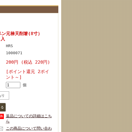
ペン元禄天削箸(8寸）
リ入
HRS
1000071
200円 (税込 220円)
[ポイント還元 2ポイ
ント～]
個
あり
返品についての詳細はこち
ら
この商品について問い合わ