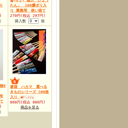
箸(8寸) 袋入「ひょう
り
たん」 100膳ポリ入
り 業務用 使い捨て
)
270円(税込 297円)
個
購入数
個
禄8
箸袋 ハカマ 選べる
きものシリーズ 500枚
用
入り
て
800円(税込 880円)
)
商品を見る
個