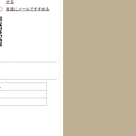
せる
友達にメールですすめる
入