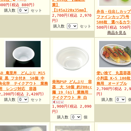
800円(税込 880円)
業】
【145x220x35mm】
購入数
セット
弁当・仕出しカッ
2,700円(税込 2,970
ファインカップ5号
円)
500枚 選べるカラ
購入数
セット
500円(税込 550円
商品を見る
SD 庵里丼 どんぶり M15
使い捨て 丸皿容
深 黒 フタ付き 50個 中
小判皿 K-5 100枚
発泡PSP どんぶり 容
央化学 テイクアウト 業務
務用 オードブル
器 大 50個 約700cc
用 レンジ対応 容器
2,700円(税込 2,9
麺 19 (61) 業務用
2,200円(税込 2,420円)
円)
テイクアウト 丼 白
購入数
セット
購入数
1,900円(税込 2,090
円)
購入数
個