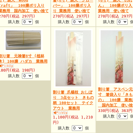
寸) 袋入「Wood
箸(8寸) 袋入「クロー
(8寸) 袋入「のれ
Craft」 100膳ポリ入り
バー」 100膳ポリ入
ん」 100膳ポリ入
業務用 国内加工 使い捨て
り 業務用 使い捨て
業務用 使い捨て
270円(税込 297円)
270円(税込 297円)
270円(税込 297円
購入数
個
購入数
個
購入数
割り箸 元禄箸8寸 (植林
木) 100膳 ハダカ 業務用
180円(税込 198円)
購入数
個
割り箸 アスペン元
割り箸 爪楊枝 おしぼ
寸 箸袋入り「きも
り 3点セット きもの
の」 100膳 業務
柄 100セット テイク
国内加工 使い捨
アウト 業務用
330円(税込 363円
購入数
1,100円(税込 1,210
円)
購入数
個