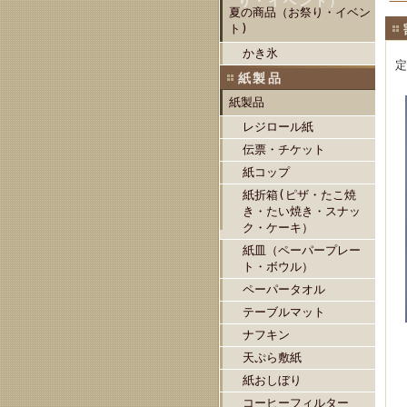
り・イベント）
夏の商品（お祭り・イベン
ト)
かき氷
定
紙製品
紙製品
レジロール紙
伝票・チケット
紙コップ
紙折箱(ピザ・たこ焼
き・たい焼き・スナッ
ク・ケーキ）
紙皿（ペーパープレー
ト・ボウル）
ペーパータオル
テーブルマット
ナフキン
天ぷら敷紙
紙おしぼり
コーヒーフィルター