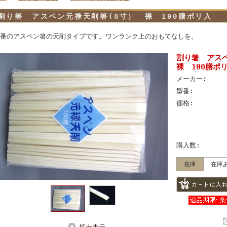
割り箸 アスペン元禄天削箸(8寸） 裸 100膳ポリ入
番のアスペン箸の天削タイプです。ワンランク上のおもてなしを。
割り箸 アス
裸 100膳ポ
メーカー:
型番:
価格:
購入数:
在庫
在庫