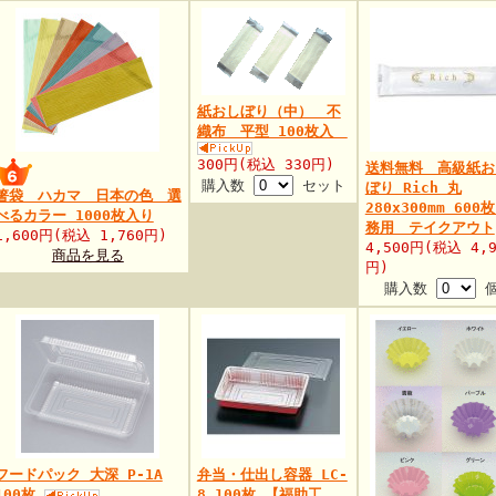
紙おしぼり（中） 不
織布 平型 100枚入
300円(税込 330円)
送料無料 高級紙お
購入数
セット
ぼり Rich 丸
箸袋 ハカマ 日本の色 選
280x300mm 600
べるカラー 1000枚入り
務用 テイクアウト
1,600円(税込 1,760円)
4,500円(税込 4,9
商品を見る
円)
購入数
フードパック 大深 P-1A
弁当・仕出し容器 LC-
100枚
8 100枚 【福助工