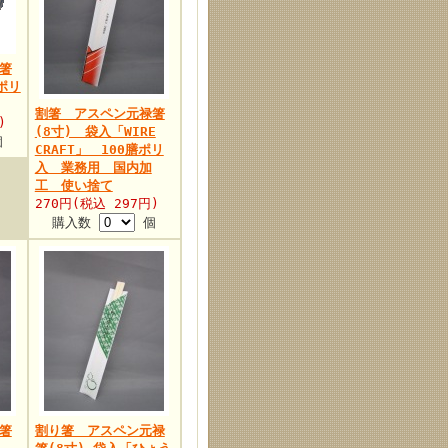
箸
ポリ
割箸 アスペン元禄箸
)
(8寸) 袋入「WIRE
個
CRAFT」 100膳ポリ
入 業務用 国内加
工 使い捨て
270円(税込 297円)
購入数
個
箸
割り箸 アスペン元禄