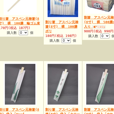
割箸 アスペン元禄
割り箸 アスペン元禄箸(8
割り箸 アスペン元禄
(8寸) 裸 500膳
寸) 裸 100膳 輪ゴム束
箸(8寸) 裸 100膳
入り
170円(税込 187円)
ポリ
900円(税込 990円
購入数
個
180円(税込 198円)
購入数
購入数
個
割り箸 アスペン元禄箸(8
割り箸 アスペン元禄
割箸 アスペン元禄