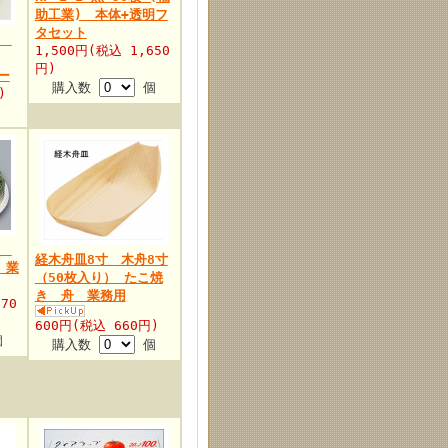
助工業) 本体+透明フ
タセット
プ
1,500円(税込 1,650
円)
ー
購入数
個
)
器
経木舟皿8寸 木舟8寸
 業
（50枚入り） たこ焼
き 舟 業務用
70
600円(税込 660円)
個
購入数
個