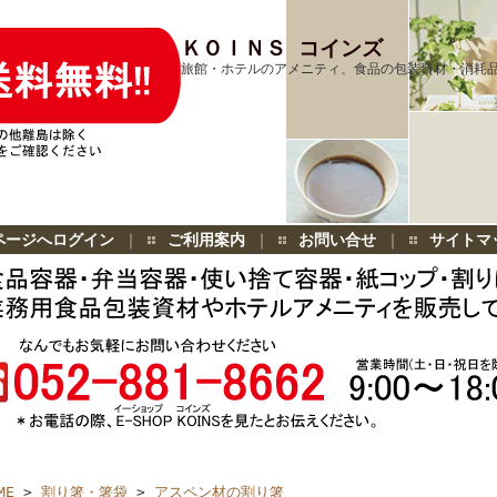
ＫＯＩＮＳ コインズ
旅館・ホテルのアメニティ、食品の包装資材・消耗
ページへログイン
｜
ご利用案内
｜
お問い合せ
｜
サイトマ
ME
>
割り箸・箸袋
>
アスペン材の割り箸